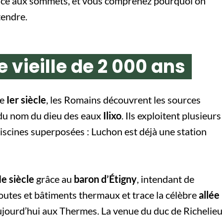
face aux sommets, et vous comprenez pourquoi on
tendre.
 vieille de 2 000 ans
le
Ier siècle
, les Romains découvrent les sources
 du nom du dieu des eaux
Ilixo
. Ils exploitent plusieurs
iscines superposées : Luchon est déjà une station
Ie siècle
grâce au
baron d’Étigny
, intendant de
e routes et bâtiments thermaux et trace la célèbre
allée
aujourd’hui aux Thermes. La venue du duc de Richelieu